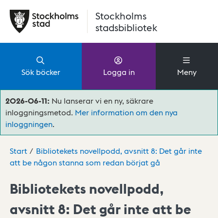
Hoppa till huvudinnehåll
Stockholms
stadsbibliotek
Sök böcker
Logga in
Meny
2026-06-11:
Nu lanserar vi en ny, säkrare
inloggningsmetod.
Mer information om den nya
inloggningen
.
Start
Bibliotekets novellpodd, avsnitt 8: Det går inte
att be någon stanna som redan börjat gå
Bibliotekets novellpodd,
avsnitt 8: Det går inte att be