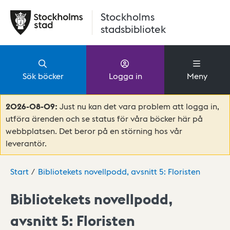
Hoppa till huvudinnehåll
Stockholms
stadsbibliotek
Sök böcker
Logga in
Meny
2026-08-09:
Just nu kan det vara problem att logga in,
utföra ärenden och se status för våra böcker här på
webbplatsen. Det beror på en störning hos vår
leverantör.
Start
Bibliotekets novellpodd, avsnitt 5: Floristen
Bibliotekets novellpodd,
avsnitt 5: Floristen