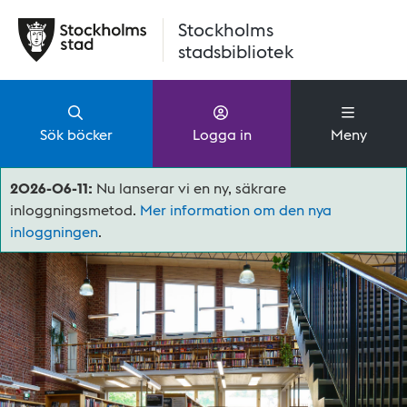
Hoppa till huvudinnehåll
Stockholms
stadsbibliotek
Sök böcker
Logga in
Meny
2026-06-11:
Nu lanserar vi en ny, säkrare
inloggningsmetod.
Mer information om den nya
inloggningen
.