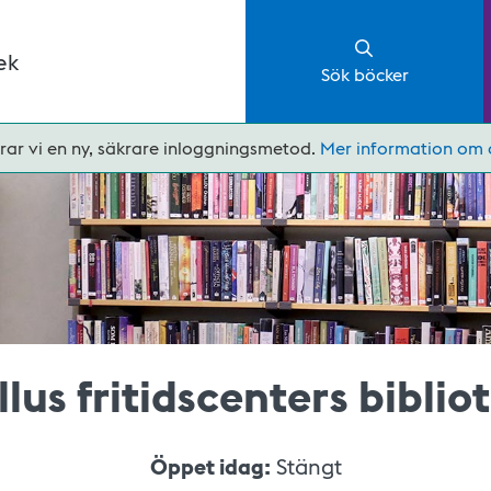
ek
Sök böcker
rar vi en ny, säkrare inloggningsmetod.
Mer information om 
llus fritidscenters biblio
Öppet idag:
Stängt