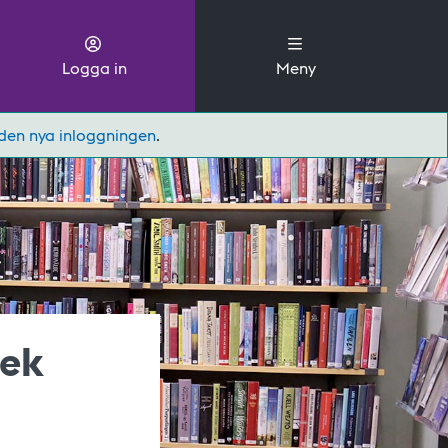
Logga in
Meny
den nya inloggningen
.
tek