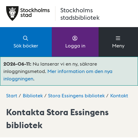
Hoppa till huvudinnehåll
Stockholms
stadsbibliotek
Sök böcker
Logga in
Meny
2026-06-11:
Nu lanserar vi en ny, säkrare
inloggningsmetod.
Mer information om den nya
inloggningen
.
Start
Bibliotek
Stora Essingens bibliotek
Kontakt
Kontakta Stora Essingens
bibliotek