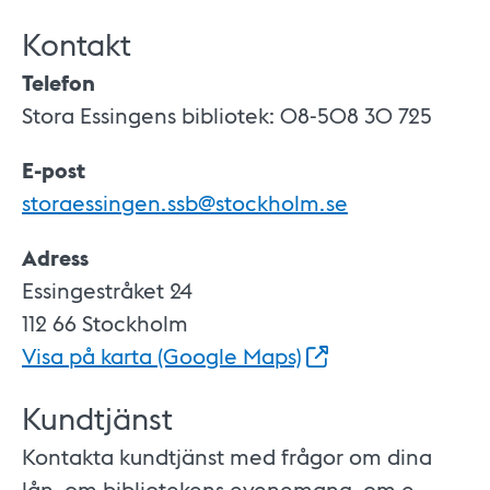
Kontakt
Telefon
Stora Essingens bibliotek: 08-508 30 725
E-post
storaessingen.ssb@stockholm.se
Adress
Essingestråket 24
112 66 Stockholm
Visa på karta (Google
Maps)
Kundtjänst
Kontakta kundtjänst med frågor om dina
lån, om bibliotekens evenemang, om e-