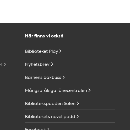
Här finns vi också
Biblioteket
Play
r
Nyhetsbrev
Barnens
bokbuss
Mångspråkiga
lånecentralen
Bibliotekspodden
Solen
Bibliotekets
novellpodd
Facebook