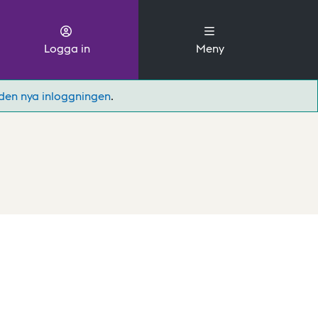
Logga in
Meny
den nya inloggningen
.