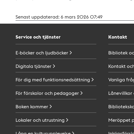
Senast uppdaterad:
6 mars 2026 07:49
Service och tjänster
Kontakt
E-böcker och
ljudböcker
Bibliotek o
Digitala
tjänster
Kontakt oc
För dig med
funktionsnedsättning
Vanliga frå
För förskolor och
pedagoger
Lånevillkor
Boken
kommer
Biblioteksk
Lokaler och
utrustning
Meröppet 
Låna en
kulturupplevelse
Inköpsförsl