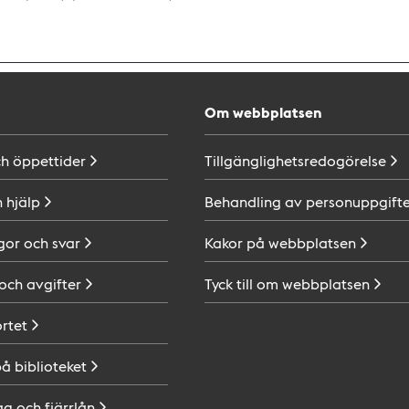
Om webbplatsen
ch
öppettider
Tillgänglighetsredogörelse
h
hjälp
Behandling av
personuppgifte
gor och
svar
Kakor på
webbplatsen
 och
avgifter
Tyck till om
webbplatsen
ortet
på
biblioteket
ag och
fjärrlån