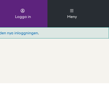
Logga in
Meny
den nya inloggningen
.