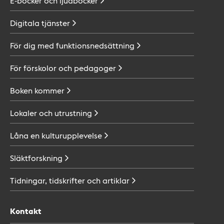
E-böcker och
ljudböcker
Digitala
tjänster
För dig med
funktionsnedsättning
För förskolor och
pedagoger
Boken
kommer
Lokaler och
utrustning
Låna en
kulturupplevelse
Släktforskning
Tidningar, tidskrifter och
artiklar
Kontakt