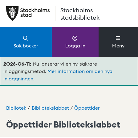
Hoppa till huvudinnehåll
Stockholms
stadsbibliotek
Sök böcker
Logga in
Meny
2026-06-11:
Nu lanserar vi en ny, säkrare
inloggningsmetod.
Mer information om den nya
inloggningen
.
Bibliotek
Bibliotekslabbet
Öppettider
Öppettider Bibliotekslabbet