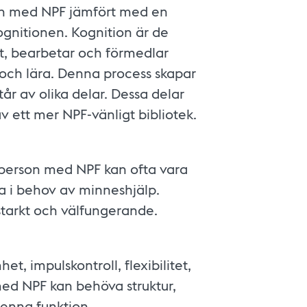
on med NPF jämfört med en
ognitionen. Kognition är de
ot, bearbetar och förmedlar
a och lära. Denna process skapar
år av olika delar. Dessa delar
 av ett mer NPF-vänligt bibliotek.
n person med NPF kan ofta vara
a i behov av minneshjälp.
tarkt och välfungerande.
het, impulskontroll, flexibilitet,
ed NPF kan behöva struktur,
a denna funktion.