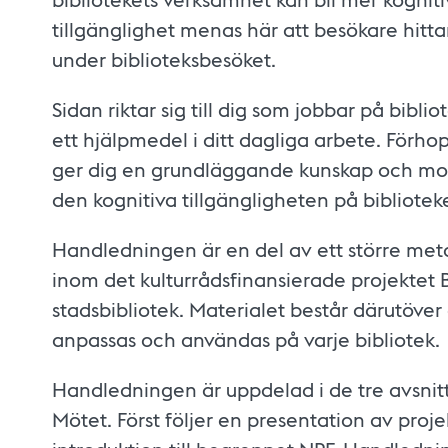
tillgänglighet menas här att besökare hittar
under biblioteksbesöket.
Sidan riktar sig till dig som jobbar på bibli
ett hjälpmedel i ditt dagliga arbete. För
ger dig en grundläggande kunskap och motiv
den kognitiva tillgängligheten på bibliotek
Handledningen är en del av ett större me
inom det kulturrådsfinansierade projektet 
stadsbibliotek. Materialet består därutöve
anpassas och användas på varje bibliotek.
Handledningen är uppdelad i de tre avsni
Mötet. Först följer en presentation av pro