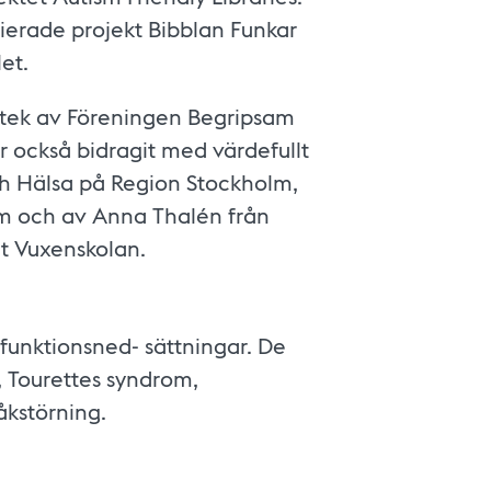
sierade projekt Bibblan Funkar
et.
iotek av Föreningen Begripsam
r också bidragit med värdefullt
ch Hälsa på Region Stockholm,
m och av Anna Thalén från
et Vuxenskolan.
 funktionsned- sättningar. De
 Tourettes syndrom,
kstörning.