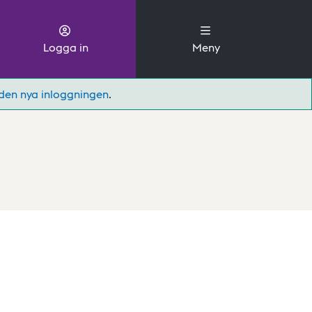
Logga in
Meny
den nya inloggningen
.