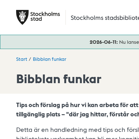
Hoppa till huvudinnehåll
Stockholms stadsbibliot
2026-06-11:
Nu lanse
Start
Bibblan funkar
Bibblan funkar
Tips och förslag på hur vi kan arbeta för att
tillgänglig plats – "där jag hittar, förstår 
Detta är en handledning med tips och försl
bibliotekets verksamhet kan bli mer kognitiv