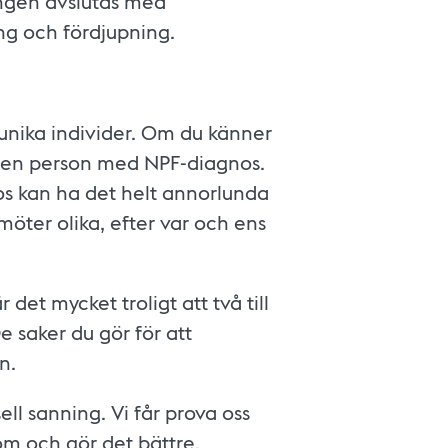
ingen avslutas med
ning och fördjupning.
la unika individer. Om du känner
u en person med NPF-diagnos.
 kan ha det helt annorlunda
möter olika, efter var och ens
r det mycket troligt att två till
saker du gör för att
n.
ell sanning. Vi får prova oss
 om och gör det bättre.