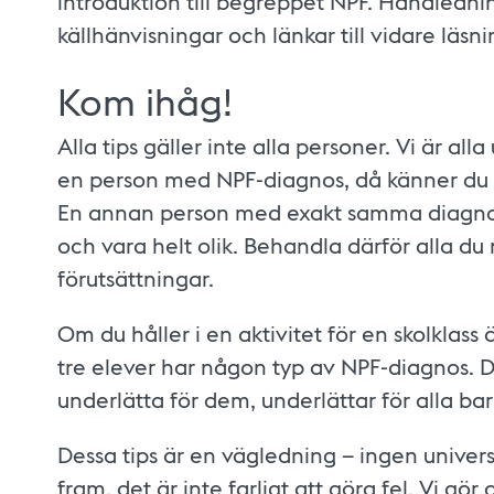
introduktion till begreppet NPF. Handledn
källhänvisningar och länkar till vidare läs
Kom ihåg!
Alla tips gäller inte alla personer. Vi är al
en person med NPF-diagnos, då känner d
En annan person med exakt samma diagnos
och vara helt olik. Behandla därför alla du 
förutsättningar.
Om du håller i en aktivitet för en skolklass ä
tre elever har någon typ av NPF-diagnos. De 
underlätta för dem, underlättar för alla bar
Dessa tips är en vägledning – ingen univers
fram, det är inte farligt att göra fel. Vi gör