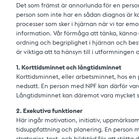
Det som främst är annorlunda för en pers
person som inte har en sådan diagnos är k
processer som sker i hjärnan när vi tar em
information. Vår förmåga att tänka, känn
ordning och begriplighet i hjärnan och best
är viktiga att ta hänsyn till i utformningen
1. Korttidsminnet och långtidsminnet
Korttidsminnet, eller arbetsminnet, hos e
nedsatt. En person med NPF kan därför var
Långtidsminnet kan däremot vara mycket s
2. Exekutiva funktioner
Här ingår motivation, initiativ, uppmärksam
tidsuppfattning och planering. En person m
strategier, text- och bildstöd för att stött