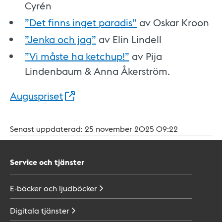
Cyrén
”Det finns inget paradis”
av Oskar Kroon
”Jenka och jag”
av Elin Lindell
”Vi måste ha ketchup!”
av Pija
Lindenbaum & Anna Åkerström.
Auguspriset
Senast uppdaterad:
25 november 2025 09:22
Service och tjänster
E-böcker och
ljudböcker
Digitala
tjänster