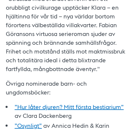
orubbligt civilkurage upptäcker Klara – en
hjältinna för vår tid – nya världar bortom
förortens välbeställda villakvarter. Fabian
Göransons virtuosa serieroman sjuder av
spänning och brännande samhällsfrågor.
Frihet och motstånd ställs mot maktmissbruk
och totalitära ideal i detta blixtrande
fartfyllda, mångbottnade äventyr."
Övriga nominerade barn- och
ungdomsböcker:
”Hur låter djuren? Mitt första bestiarium”
av Clara Dackenberg
”Osynligt”
av Annica Hedin & Karin