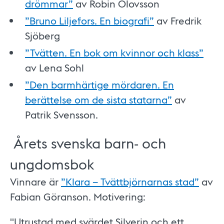
drömmar”
av Robin Olovsson
”Bruno Liljefors. En biografi”
av Fredrik
Sjöberg
”Tvätten. En bok om kvinnor och klass”
av Lena Sohl
”Den barmhärtige mördaren. En
berättelse om de sista statarna”
av
Patrik Svensson.
Årets svenska barn- och
ungdomsbok
Vinnare är
”Klara – Tvättbjörnarnas stad”
av
Fabian Göranson. Motivering:
"Utrustad med svärdet Silverin och ett