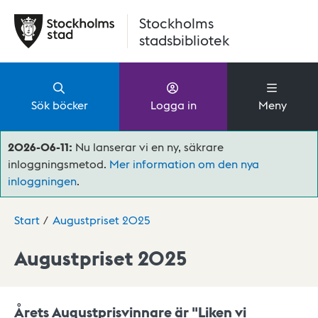
Hoppa till huvudinnehåll
Stockholms
stadsbibliotek
Sök böcker
Logga in
Meny
2026-06-11:
Nu lanserar vi en ny, säkrare
inloggningsmetod.
Mer information om den nya
inloggningen
.
Start
Augustpriset 2025
Augustpriset 2025
Årets Augustprisvinnare är "Liken vi