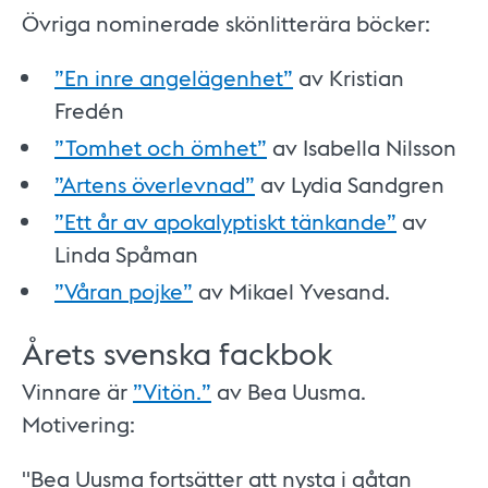
Övriga nominerade skönlitterära böcker:
”En inre angelägenhet”
av Kristian
Fredén
”Tomhet och ömhet”
av Isabella Nilsson
”Artens överlevnad”
av Lydia Sandgren
”Ett år av apokalyptiskt tänkande”
av
Linda Spåman
”Våran pojke”
av Mikael Yvesand.
Årets svenska fackbok
Vinnare är
”Vitön.”
av Bea Uusma.
Motivering:
"Bea Uusma fortsätter att nysta i gåtan