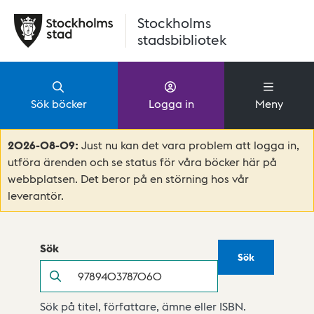
Hoppa till huvudinnehåll
Stockholms
stadsbibliotek
Sök böcker
Logga in
Meny
2026-08-09:
Just nu kan det vara problem att logga in,
utföra ärenden och se status för våra böcker här på
webbplatsen. Det beror på en störning hos vår
leverantör.
Sök
Sök
Sök
Sök på titel, författare, ämne eller ISBN.