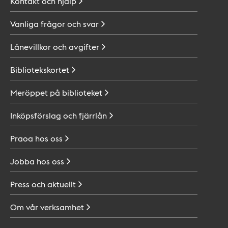
Kontakt och
hjälp
Vanliga frågor och
svar
Lånevillkor och
avgifter
Bibliotekskortet
Meröppet på
biblioteket
Inköpsförslag och
fjärrlån
Praoa hos
oss
Jobba hos
oss
Press och
aktuellt
Om vår
verksamhet