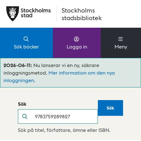
Hoppa till huvudinnehåll
Stockholms
stadsbibliotek
Sök böcker
Logga in
Meny
2026-06-11:
Nu lanserar vi en ny, säkrare
inloggningsmetod.
Mer information om den nya
inloggningen
.
Sök
Sök
Sök
Sök på titel, författare, ämne eller ISBN.