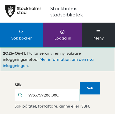
Hoppa till huvudinnehåll
Stockholms
stadsbibliotek
Sök böcker
Logga in
Meny
2026-06-11:
Nu lanserar vi en ny, säkrare
inloggningsmetod.
Mer information om den nya
inloggningen
.
Sök
Sök
Sök
Sök på titel, författare, ämne eller ISBN.