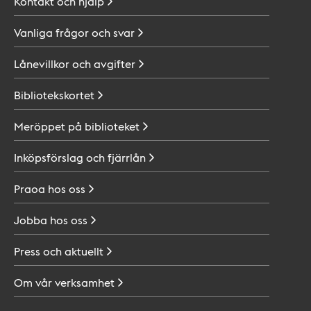
Kontakt och
hjälp
Vanliga frågor och
svar
Lånevillkor och
avgifter
Bibliotekskortet
Meröppet på
biblioteket
Inköpsförslag och
fjärrlån
Praoa hos
oss
Jobba hos
oss
Press och
aktuellt
Om vår
verksamhet