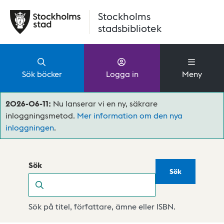
Hoppa till huvudinnehåll
Stockholms
stadsbibliotek
Sök böcker
Logga in
Meny
2026-06-11:
Nu lanserar vi en ny, säkrare
inloggningsmetod.
Mer information om den nya
inloggningen
.
Sök
Sök
Sök
Sök på titel, författare, ämne eller ISBN.