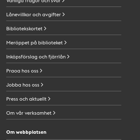
Vanliga frågor och
svar
Lånevillkor och
avgifter
Bibliotekskortet
Meröppet på
biblioteket
Inköpsförslag och
fjärrlån
Praoa hos
oss
Jobba hos
oss
Press och
aktuellt
Om vår
verksamhet
Om webbplatsen