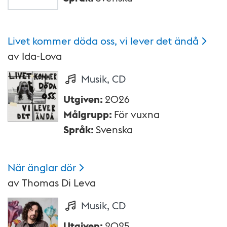
Livet kommer döda oss, vi lever det
ändå
av
Ida-Lova
Musik, CD
Utgiven
:
2026
Målgrupp
:
För vuxna
Språk
:
Svenska
När änglar
dör
av
Thomas Di Leva
Musik, CD
Utgiven
:
2025