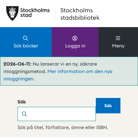
Hoppa till huvudinnehåll
Stockholms
stadsbibliotek
Sök böcker
Logga in
Meny
2026-06-11:
Nu lanserar vi en ny, säkrare
inloggningsmetod.
Mer information om den nya
inloggningen
.
Sök
Sök
Sök
Sök på titel, författare, ämne eller ISBN.