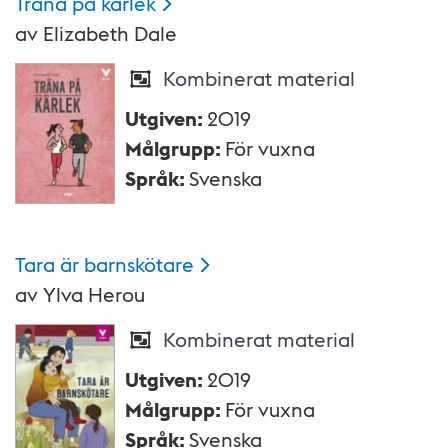
Träna på
kärlek
av
Elizabeth Dale
Kombinerat material
Utgiven
:
2019
Målgrupp
:
För vuxna
Språk
:
Svenska
Tara är
barnskötare
av
Ylva Herou
Kombinerat material
Utgiven
:
2019
Målgrupp
:
För vuxna
Språk
:
Svenska