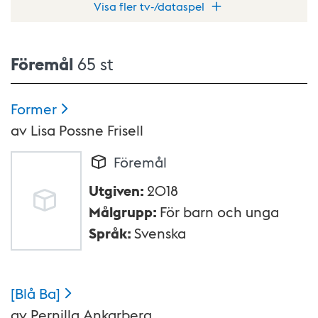
Visa fler tv-/dataspel
Föremål
65 st
Former
av
Lisa Possne Frisell
Föremål
Utgiven
:
2018
Målgrupp
:
För barn och unga
Språk
:
Svenska
[Blå
Ba]
av
Pernilla Ankarberg