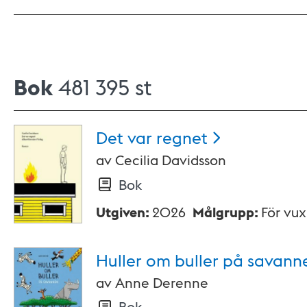
Bok
481 395 st
Det var
regnet
av
Cecilia Davidsson
Bok
Utgiven
:
2026
Målgrupp
:
För vu
Huller om buller på
savann
av
Anne Derenne
Bok