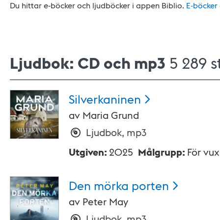
Du hittar e-böcker och ljudböcker i appen Biblio.
E-böcker
Ljudbok: CD och mp3
5 289 s
Silverkaninen
av
Maria Grund
Ljudbok, mp3
Utgiven
:
2025
Målgrupp
:
För vu
Den mörka
porten
av
Peter May
Ljudbok, mp3