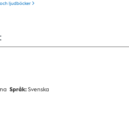
 och
ljudböcker
t
xna
Språk
:
Svenska