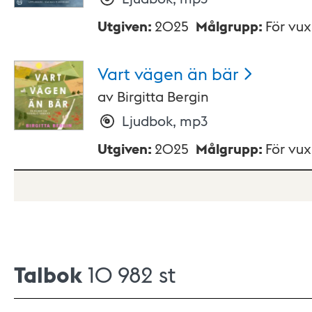
Utgiven
:
2025
Målgrupp
:
För vu
Vart vägen än
bär
av
Birgitta Bergin
Ljudbok, mp3
Utgiven
:
2025
Målgrupp
:
För vu
Talbok
10 982 st