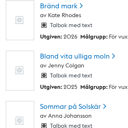
Bränd
mark
av
Kate Rhodes
Talbok med text
Utgiven
:
2026
Målgrupp
:
För vu
Bland vita ulliga
moln
av
Jenny Colgan
Talbok med text
Utgiven
:
2025
Målgrupp
:
För vu
Sommar på
Solskär
av
Anna Johansson
Talbok med text