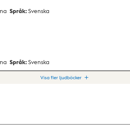
xna
Språk
:
Svenska
xna
Språk
:
Svenska
Visa fler ljudböcker