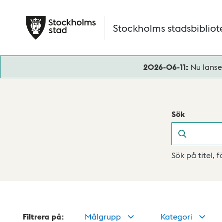
Hoppa till huvudinnehåll
Stockholms stadsbibliot
2026-06-11:
Nu lanse
Sök
Sök
Sök på titel, 
Filtrera på:
Målgrupp
Kategori