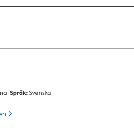
xna
Språk
:
Svenska
en