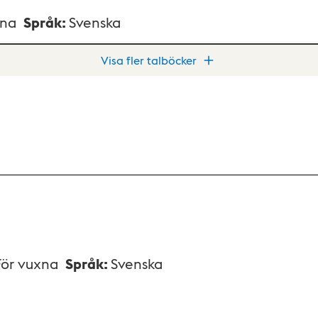
xna
Språk
:
Svenska
Visa fler talböcker
För vuxna
Språk
:
Svenska