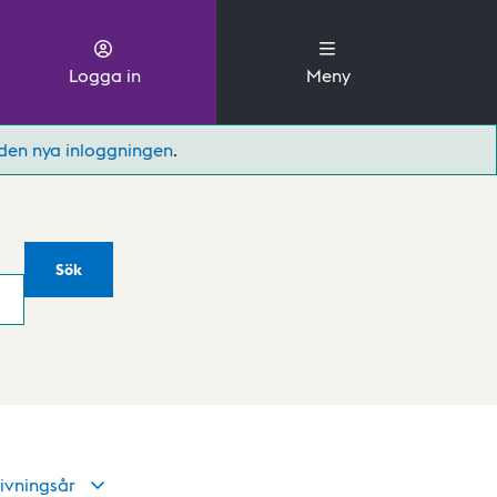
Logga in
Meny
den nya inloggningen
.
Sök
ivningsår