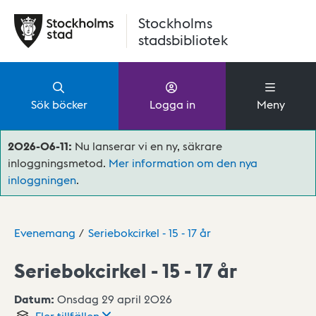
Hoppa till huvudinnehåll
Stockholms
stadsbibliotek
Sök böcker
Logga in
Meny
2026-06-11:
Nu lanserar vi en ny, säkrare
inloggningsmetod.
Mer information om den nya
inloggningen
.
Evenemang
Seriebokcirkel - 15 - 17 år
Seriebokcirkel - 15 - 17 år
Datum:
Onsdag 29 april 2026
Fler
tillfällen