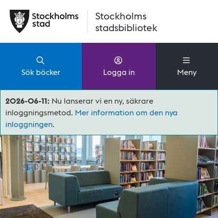
Hoppa till huvudinnehåll
Stockholms
stadsbibliotek
Sök böcker
Logga in
Meny
2026-06-11:
Nu lanserar vi en ny, säkrare
inloggningsmetod.
Mer information om den nya
inloggningen
.