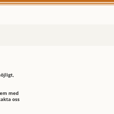
öjligt,
blem med
takta oss