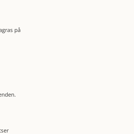
agras på
renden.
tser