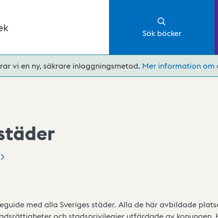
ek
Sök böcker
rar vi en ny, säkrare inloggningsmetod.
Mer information om 
 städer
seguide med alla Sveriges städer. Alla de här avbildade pla
stadsrättigheter och stadsprivilegier utfärdade av konungen.