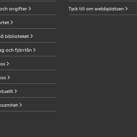
 och
avgifter
Tyck till om
webbplatsen
ortet
på
biblioteket
ag och
fjärrlån
oss
oss
ktuellt
ksamhet