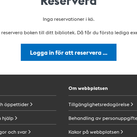
Reservera
Inga reservationer i kö.
reservera boken till ditt bibliotek. Då får du första lediga e
Logga in för att reservera …
Om webbplatsen
ch
öppettider
Tillgänglighetsredogörelse
h
hjälp
Behandling av
personuppgifte
gor och
svar
Kakor på
webbplatsen