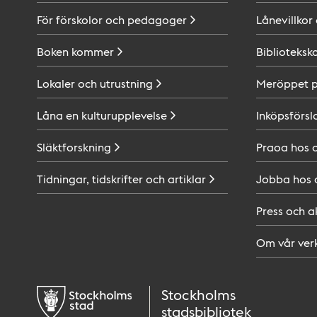
För förskolor och
pedagoger
Lånevillkor
Boken
kommer
Biblioteksk
Lokaler och
utrustning
Meröppet 
Låna en
kulturupplevelse
Inköpsförsl
Släktforskning
Praoa hos
Tidningar, tidskrifter och
artiklar
Jobba hos
Press och
a
Om vår
ver
Stockholms
stadsbibliotek