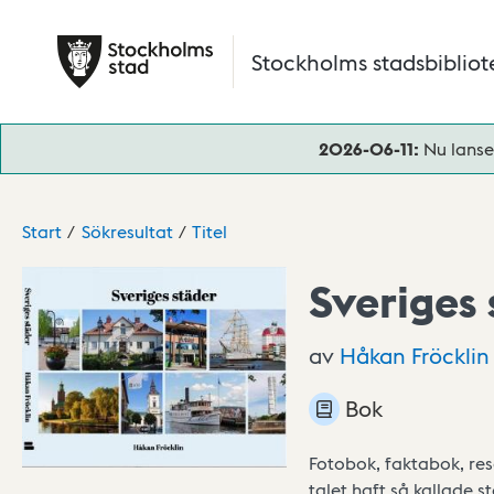
Hoppa till huvudinnehåll
Stockholms stadsbibliot
2026-06-11:
Nu lanse
Start
Sökresultat
Titel
Sveriges
av
Håkan
Fröcklin
Bok
Fotobok, faktabok, re
talet haft så kallade 