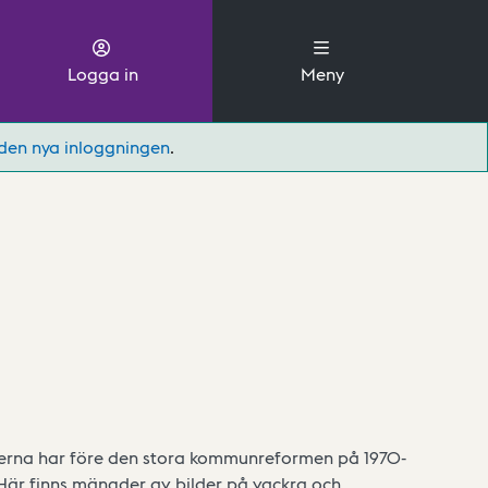
Logga in
Meny
den nya inloggningen
.
tserna har före den stora kommunreformen på 1970-
 Här finns mängder av bilder på vackra och