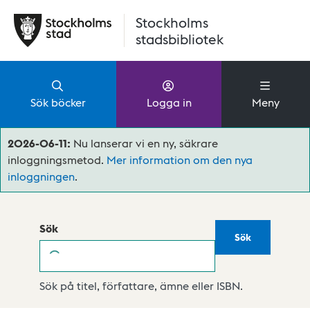
Hoppa till huvudinnehåll
Stockholms
stadsbibliotek
Sök böcker
Logga in
Meny
2026-06-11:
Nu lanserar vi en ny, säkrare
inloggningsmetod.
Mer information om den nya
inloggningen
.
Sök
Sök
Sök
Sök på titel, författare, ämne eller ISBN.