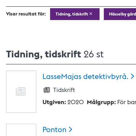
Visar resultat för:
Tidning, tidskrift
Hässelby gård
Tidning, tidskrift
26 st
LasseMajas
detektivbyrå.
Tidskrift
Utgiven
:
2020
Målgrupp
:
För ba
Ponton