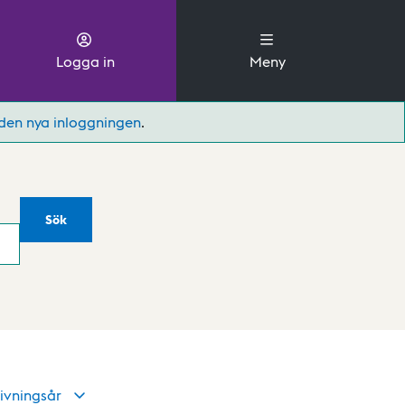
Logga in
Meny
den nya inloggningen
.
Sök
ivningsår