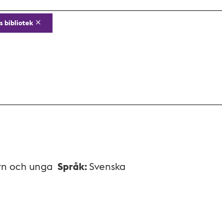
s bibliotek
rn och unga
Språk
:
Svenska