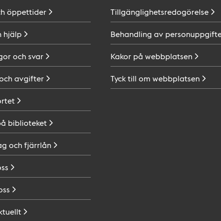
ch
öppettider
Tillgänglighetsredogörelse
h
hjälp
Behandling av
personuppgifte
gor och
svar
Kakor på
webbplatsen
 och
avgifter
Tyck till om
webbplatsen
ortet
på
biblioteket
ag och
fjärrlån
oss
oss
ktuellt