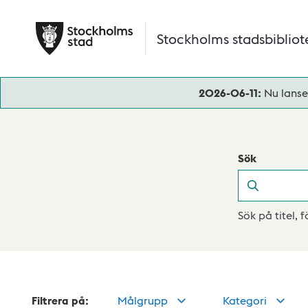
Hoppa till huvudinnehåll
Stockholms stadsbibliot
2026-06-11:
Nu lanse
Sök
Sök
Sök på titel, 
Filtrera på:
Målgrupp
Kategori