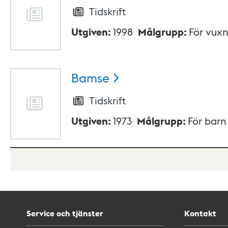
Tidskrift
Utgiven
:
1998
Målgrupp
:
För vux
Bamse
Tidskrift
Utgiven
:
1973
Målgrupp
:
För bar
Service och tjänster
Kontakt