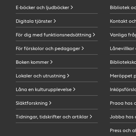
E-böcker och
ljudböcker
Bibliotek o
Digitala
tjänster
Kontakt oc
För dig med
funktionsnedsättning
Vanliga frå
För förskolor och
pedagoger
Lånevillkor
Boken
kommer
Biblioteksk
Lokaler och
utrustning
Meröppet 
Låna en
kulturupplevelse
Inköpsförsl
Släktforskning
Praoa hos
Tidningar, tidskrifter och
artiklar
Jobba hos
Press och
a