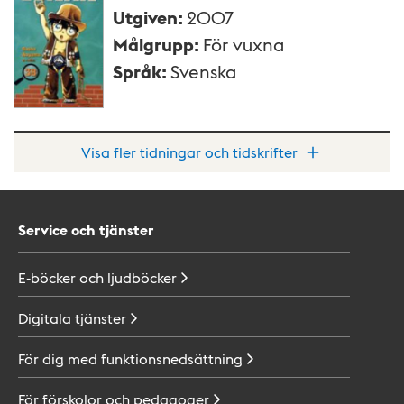
Utgiven
:
2007
Målgrupp
:
För vuxna
Språk
:
Svenska
Visa fler tidningar och tidskrifter
Service och tjänster
E-böcker och
ljudböcker
Digitala
tjänster
För dig med
funktionsnedsättning
För förskolor och
pedagoger