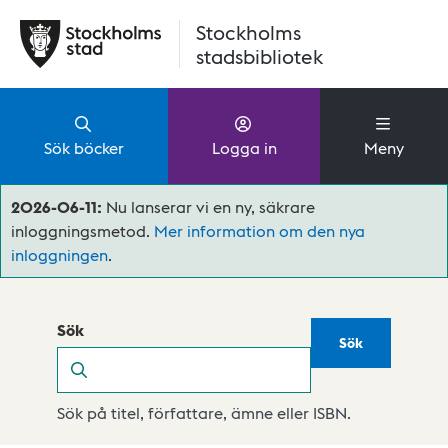
Hoppa till huvudinnehåll
Stockholms
stadsbibliotek
Sök böcker
Logga in
Meny
2026-06-11:
Nu lanserar vi en ny, säkrare
inloggningsmetod.
Mer information om den nya
inloggningen
.
Sök
Sök
Sök
Sök på titel, författare, ämne eller ISBN.