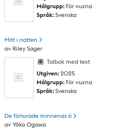
Målgrupp
:
För vuxna
Språk
:
Svenska
Mitt i
natten
av
Riley Sager
Talbok med text
Utgiven
:
2025
Målgrupp
:
För vuxna
Språk
:
Svenska
De förlorade minnenas
ö
av
Yōko Ogawa