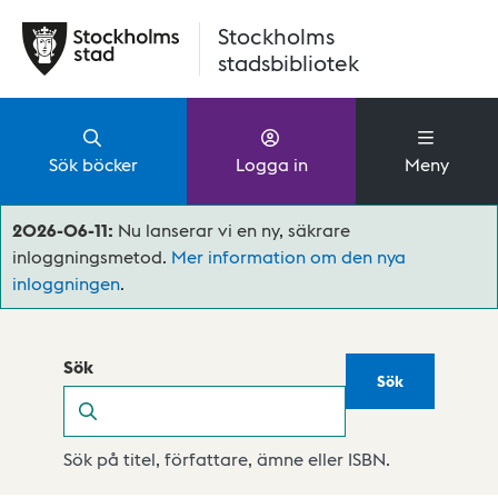
Hoppa till huvudinnehåll
Stockholms
stadsbibliotek
Sök böcker
Logga in
Meny
2026-06-11:
Nu lanserar vi en ny, säkrare
inloggningsmetod.
Mer information om den nya
inloggningen
.
Sök
Sök
Sök
Sök på titel, författare, ämne eller ISBN.