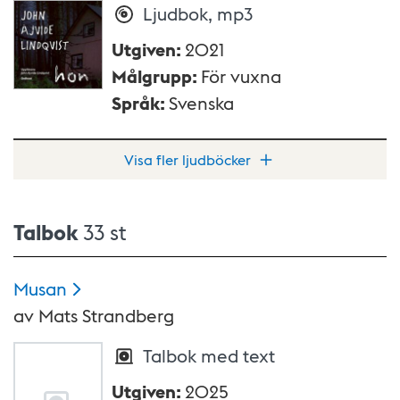
Ljudbok, mp3
Utgiven
:
2021
Målgrupp
:
För vuxna
Språk
:
Svenska
Visa fler ljudböcker
Talbok
33 st
Musan
av
Mats Strandberg
Talbok med text
Utgiven
:
2025