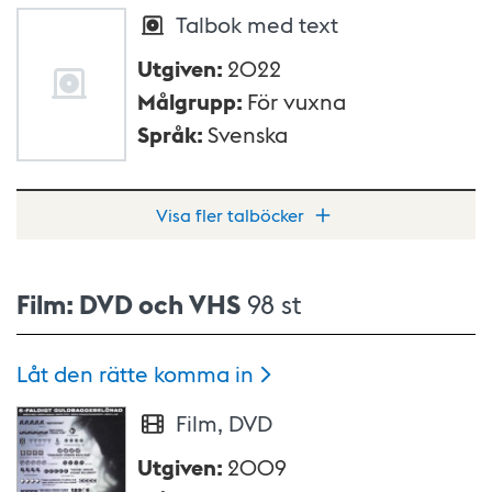
Talbok med text
Utgiven
:
2022
Målgrupp
:
För vuxna
Språk
:
Svenska
Visa fler talböcker
Film: DVD och VHS
98 st
Låt den rätte komma
in
Film, DVD
Utgiven
:
2009