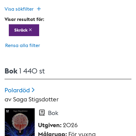
Visa sökfilter
Visar resultat för:
Skräck
Rensa alla filter
Bok
1 440 st
Polardöd
av
Saga Stigsdotter
Bok
Utgiven
:
2026
Målgrupp
:
För vuxna