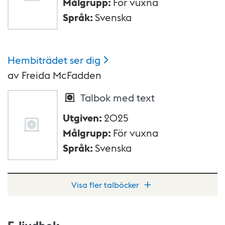
Målgrupp
:
För vuxna
Språk
:
Svenska
Hembiträdet ser
dig
av
Freida McFadden
Talbok med text
Utgiven
:
2025
Målgrupp
:
För vuxna
Språk
:
Svenska
Visa fler talböcker
E-ljudbok