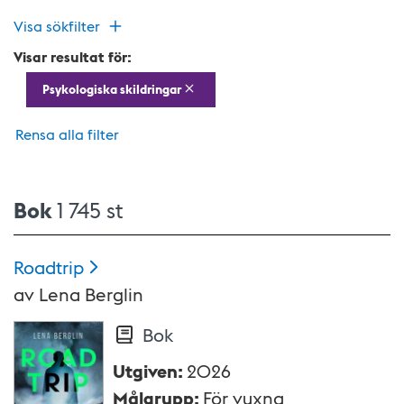
Visa sökfilter
Visar resultat för:
Psykologiska skildringar
Rensa alla filter
Bok
1 745 st
Roadtrip
av
Lena Berglin
Bok
Utgiven
:
2026
Målgrupp
:
För vuxna