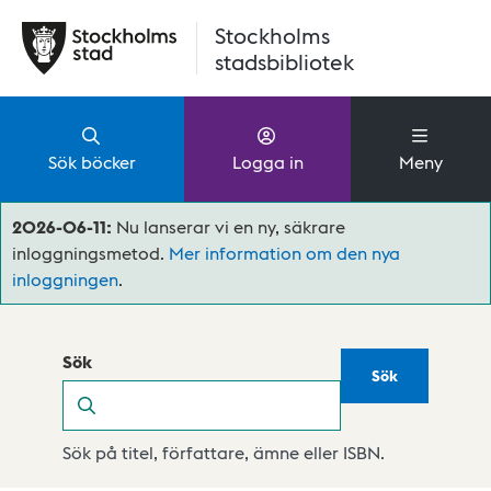
Hoppa till huvudinnehåll
Stockholms
stadsbibliotek
Sök böcker
Logga in
Meny
2026-06-11:
Nu lanserar vi en ny, säkrare
inloggningsmetod.
Mer information om den nya
inloggningen
.
Sök
Sök
Sök
Sök på titel, författare, ämne eller ISBN.