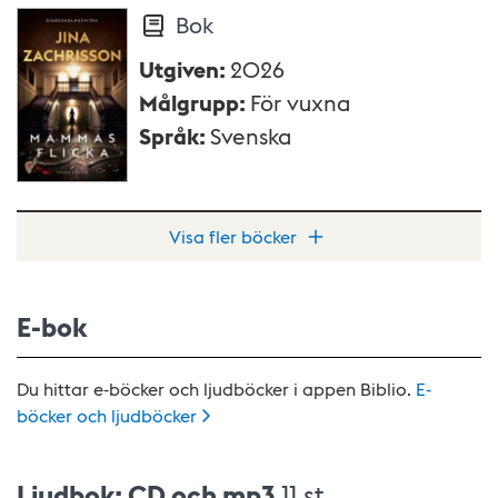
Bok
Utgiven
:
2026
Målgrupp
:
För vuxna
Språk
:
Svenska
Visa fler böcker
E-bok
Du hittar e-böcker och ljudböcker i appen Biblio.
E-
böcker och
ljudböcker
Ljudbok: CD och mp3
11 st