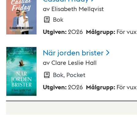
av
Elisabeth Mellqvist
Bok
Utgiven
:
2026
Målgrupp
:
För vu
När jorden
brister
av
Clare Leslie Hall
Bok, Pocket
Utgiven
:
2026
Målgrupp
:
För vu