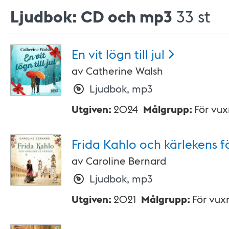
Ljudbok: CD och mp3
33 st
En vit lögn till
jul
av
Catherine Walsh
Ljudbok, mp3
Utgiven
:
2024
Målgrupp
:
För vu
Frida Kahlo och kärlekens
f
av
Caroline Bernard
Ljudbok, mp3
Utgiven
:
2021
Målgrupp
:
För vux