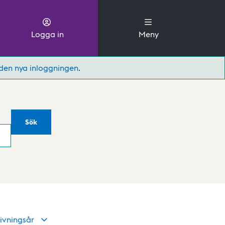
Logga in
Meny
den nya inloggningen
.
Sök
ivningsår