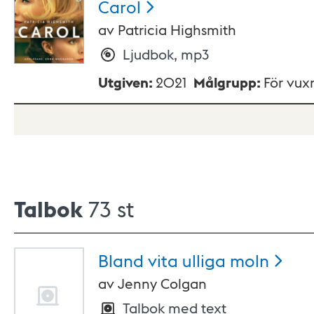
Carol
av
Patricia Highsmith
Ljudbok, mp3
Utgiven
:
2021
Målgrupp
:
För vux
Talbok
73 st
Bland vita ulliga
moln
av
Jenny Colgan
Talbok med text