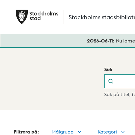
Hoppa till huvudinnehåll
Stockholms stadsbibliot
2026-06-11:
Nu lanse
Sök
Sök
Sök på titel, 
Filtrera på:
Målgrupp
Kategori