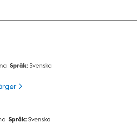
xna
Språk
:
Svenska
ärger
na
Språk
:
Svenska