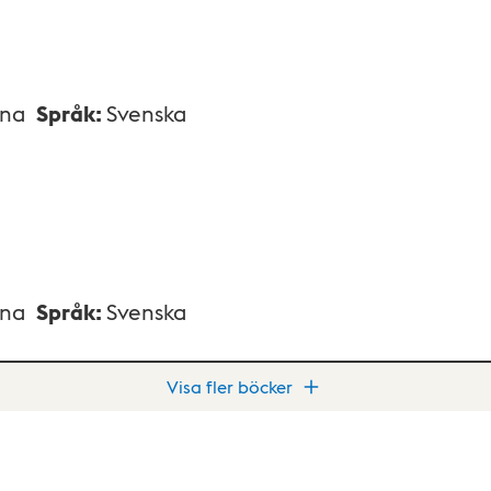
xna
Språk
:
Svenska
xna
Språk
:
Svenska
Visa fler böcker