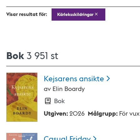
Visar resultat för:
Kärleksskildringar
Bok
3 951 st
Kejsarens
ansikte
av
Elin Boardy
Bok
Utgiven
:
2026
Målgrupp
:
För vu
Casual
Friday