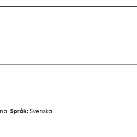
xna
Språk
:
Svenska