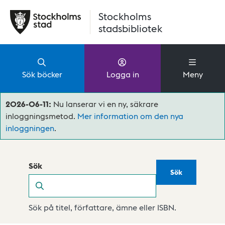
Hoppa till huvudinnehåll
Stockholms
stadsbibliotek
Sök böcker
Logga in
Meny
2026-06-11:
Nu lanserar vi en ny, säkrare
inloggningsmetod.
Mer information om den nya
inloggningen
.
Sök
Sök
Sök
Sök på titel, författare, ämne eller ISBN.