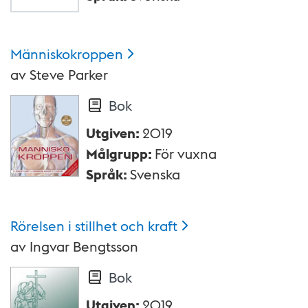
Människokroppen
av
Steve Parker
Bok
Utgiven
:
2019
Målgrupp
:
För vuxna
Språk
:
Svenska
Rörelsen i stillhet och
kraft
av
Ingvar Bengtsson
Bok
Utgiven
:
2019