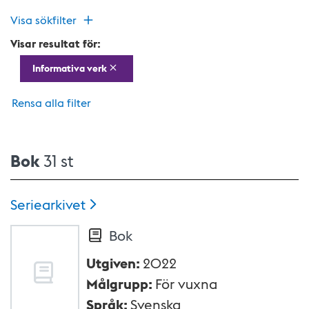
Visa sökfilter
Visar resultat för:
Informativa verk
Rensa alla filter
Bok
31 st
Seriearkivet
Bok
Utgiven
:
2022
Målgrupp
:
För vuxna
Språk
:
Svenska