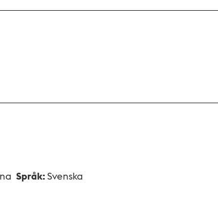
xna
Språk
:
Svenska