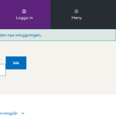
Logga in
Meny
den nya inloggningen
.
Sök
ivningsår