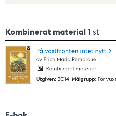
Kombinerat material
1 st
På västfronten intet
nytt
av
Erich Maria Remarque
Kombinerat material
Utgiven
:
2014
Målgrupp
:
För vux
E-bok