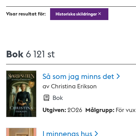
Visar resultat för:
Historiska skildringar
Bok
6 121 st
Så som jag minns
det
av
Christina Erikson
Bok
Utgiven
:
2026
Målgrupp
:
För vu
I minnenas
hus