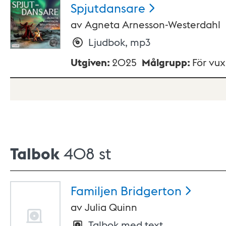
Spjutdansare
av
Agneta Arnesson-Westerdahl
Ljudbok, mp3
Utgiven
:
2025
Målgrupp
:
För vu
Talbok
408 st
Familjen
Bridgerton
av
Julia Quinn
Talbok med text