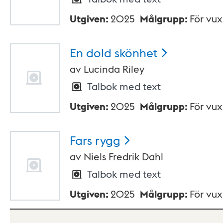
Utgiven
:
2025
Målgrupp
:
För vu
En dold
skönhet
av
Lucinda Riley
Talbok med text
Utgiven
:
2025
Målgrupp
:
För vu
Fars
rygg
av
Niels Fredrik Dahl
Talbok med text
Utgiven
:
2025
Målgrupp
:
För vu