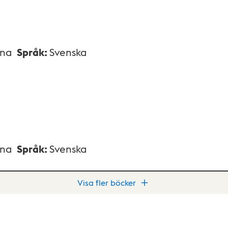
xna
Språk
:
Svenska
xna
Språk
:
Svenska
Visa fler böcker