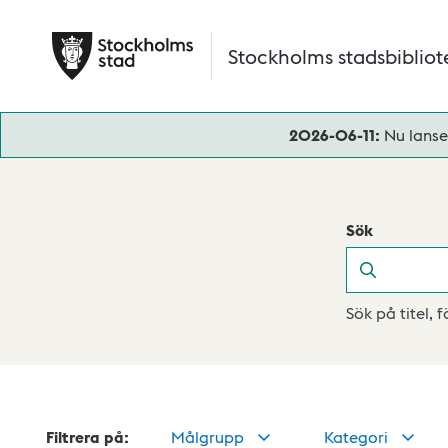
Hoppa till huvudinnehåll
Stockholms stadsbibliot
2026-06-11:
Nu lanse
Sök
Sök
Sök på titel, 
Filtrera på:
Målgrupp
Kategori