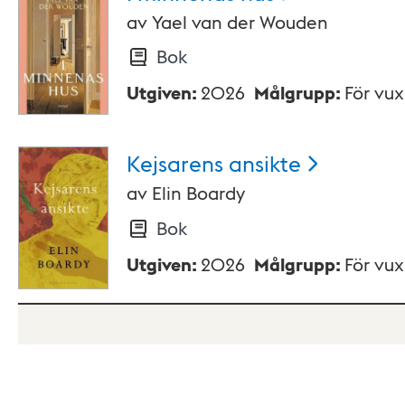
av
Yael van der Wouden
Bok
Utgiven
:
2026
Målgrupp
:
För vu
Kejsarens
ansikte
av
Elin Boardy
Bok
Utgiven
:
2026
Målgrupp
:
För vu