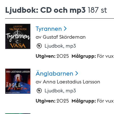
Ljudbok: CD och mp3
187 st
Tyrannen
av
Gustaf Skördeman
Ljudbok, mp3
Utgiven
:
2025
Målgrupp
:
För vu
Änglabarnen
av
Anna Laestadius Larsson
Ljudbok, mp3
Utgiven
:
2025
Målgrupp
:
För vu