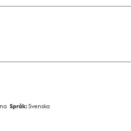
xna
Språk
:
Svenska