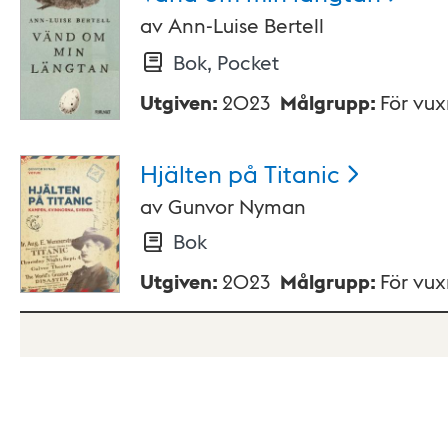
av
Ann-Luise Bertell
Bok, Pocket
Utgiven
:
2023
Målgrupp
:
För vu
Hjälten på
Titanic
av
Gunvor Nyman
Bok
Utgiven
:
2023
Målgrupp
:
För vu