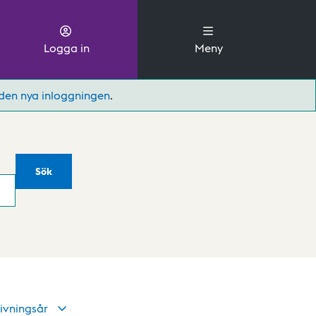
Logga in
Meny
den nya inloggningen
.
Sök
ivningsår