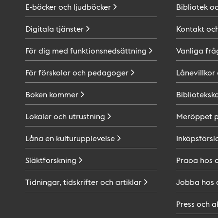
E-böcker och
ljudböcker
Bibliotek o
Digitala
tjänster
Kontakt oc
För dig med
funktionsnedsättning
Vanliga frå
För förskolor och
pedagoger
Lånevillkor
Boken
kommer
Biblioteksk
Lokaler och
utrustning
Meröppet 
Låna en
kulturupplevelse
Inköpsförsl
Släktforskning
Praoa hos
Tidningar, tidskrifter och
artiklar
Jobba hos
Press och
a