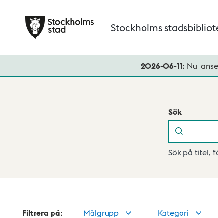
Hoppa till huvudinnehåll
Stockholms stadsbibliot
2026-06-11:
Nu lanse
Sök
Sök
Sök på titel, 
Filtrera på:
Målgrupp
Kategori