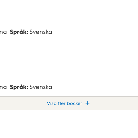
xna
Språk
:
Svenska
xna
Språk
:
Svenska
Visa fler böcker