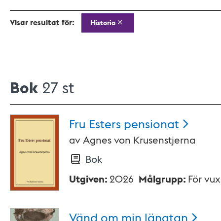
Visar resultat för:
Historia
Bok
27 st
Fru Esters
pensionat
av
Agnes von Krusenstjerna
Bok
Utgiven
:
2026
Målgrupp
:
För vu
Vänd om min
längtan