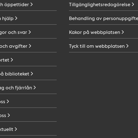
ch
öppettider
Tillgänglighetsredogörelse
h
hjälp
Behandling av
personuppgifte
gor och
svar
Kakor på
webbplatsen
 och
avgifter
Tyck till om
webbplatsen
ortet
på
biblioteket
ag och
fjärrlån
oss
oss
ktuellt