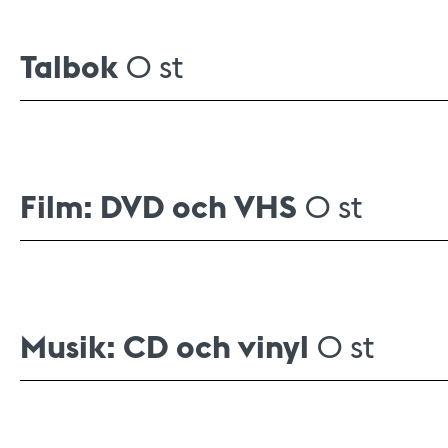
Talbok
0 st
Film: DVD och VHS
0 st
Musik: CD och vinyl
0 st