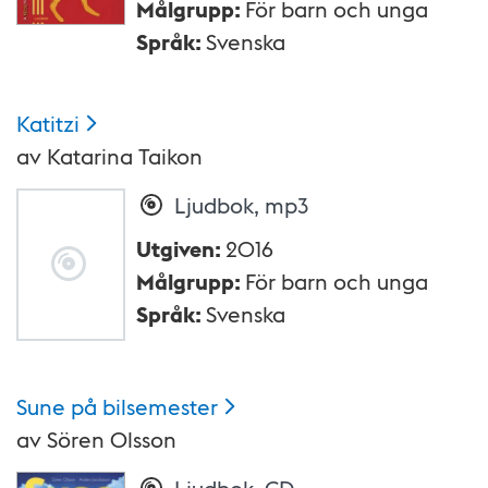
Målgrupp
:
För barn och unga
Språk
:
Svenska
Katitzi
av
Katarina Taikon
Ljudbok, mp3
Utgiven
:
2016
Målgrupp
:
För barn och unga
Språk
:
Svenska
Sune på
bilsemester
av
Sören Olsson
Ljudbok, CD