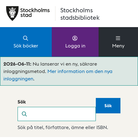
Hoppa till huvudinnehåll
Stockholms
stadsbibliotek
Sök böcker
Logga in
Meny
2026-06-11:
Nu lanserar vi en ny, säkrare
inloggningsmetod.
Mer information om den nya
inloggningen
.
Sök
Sök
Sök
Sök på titel, författare, ämne eller ISBN.