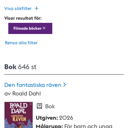
Visa sökfilter
Visar resultat för:
Filmade böcker
Rensa alla filter
Bok
646 st
Den fantastiska
räven
av
Roald Dahl
Bok
Utgiven
:
2026
Målgrupp
:
För barn och unga