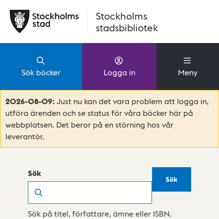
Hoppa till huvudinnehåll
Stockholms
stadsbibliotek
Sök böcker
Logga in
Meny
2026-08-09:
Just nu kan det vara problem att logga in,
utföra ärenden och se status för våra böcker här på
webbplatsen. Det beror på en störning hos vår
leverantör.
Sök
Sök
Sök
Sök på titel, författare, ämne eller ISBN.