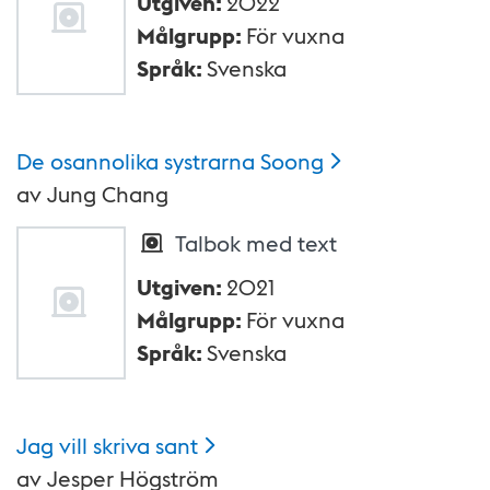
Utgiven
:
2022
Målgrupp
:
För vuxna
Språk
:
Svenska
De osannolika systrarna
Soong
av
Jung Chang
Talbok med text
Utgiven
:
2021
Målgrupp
:
För vuxna
Språk
:
Svenska
Jag vill skriva
sant
av
Jesper Högström