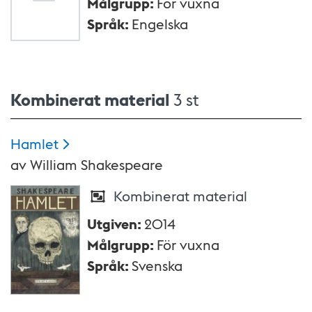
Målgrupp
:
För vuxna
Språk
:
Engelska
Kombinerat material
3 st
Hamlet
av
William Shakespeare
Kombinerat material
Utgiven
:
2014
Målgrupp
:
För vuxna
Språk
:
Svenska