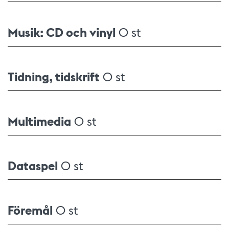
Musik: CD och vinyl
0 st
Tidning, tidskrift
0 st
Multimedia
0 st
Dataspel
0 st
Föremål
0 st