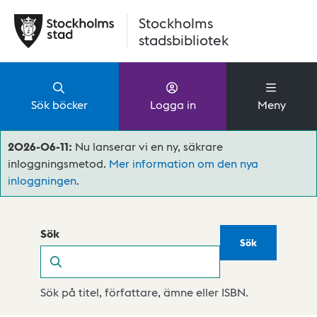
Hoppa till huvudinnehåll
Stockholms
stadsbibliotek
Sök böcker
Logga in
Meny
2026-06-11:
Nu lanserar vi en ny, säkrare
inloggningsmetod.
Mer information om den nya
inloggningen
.
Sök
Sök
Sök
Sök på titel, författare, ämne eller ISBN.