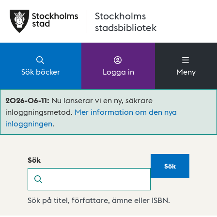
Hoppa till huvudinnehåll
Stockholms
stadsbibliotek
Sök böcker
Logga in
Meny
2026-06-11:
Nu lanserar vi en ny, säkrare
inloggningsmetod.
Mer information om den nya
inloggningen
.
Sök
Sök
Sök
Sök på titel, författare, ämne eller ISBN.