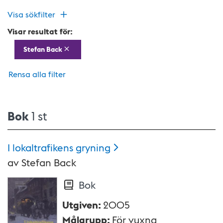
Visa sökfilter
Visar resultat för:
Stefan Back
Rensa alla filter
Bok
1 st
I lokaltrafikens
gryning
av
Stefan Back
Bok
Utgiven
:
2005
Målgrupp
:
För vuxna