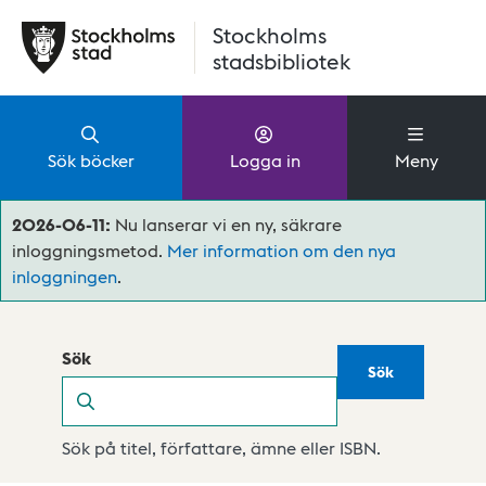
Hoppa till huvudinnehåll
Stockholms
stadsbibliotek
Sök böcker
Logga in
Meny
2026-06-11:
Nu lanserar vi en ny, säkrare
inloggningsmetod.
Mer information om den nya
inloggningen
.
Sök
Sök
Sök
Sök på titel, författare, ämne eller ISBN.