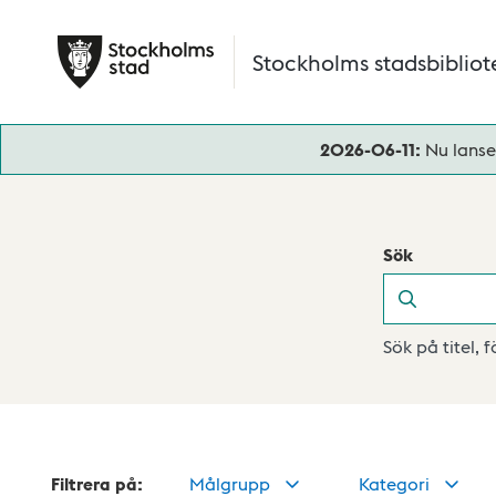
Hoppa till huvudinnehåll
Stockholms stadsbibliot
2026-06-11:
Nu lanse
Sök
Sök
Sök på titel, 
Filtrera på:
Målgrupp
Kategori