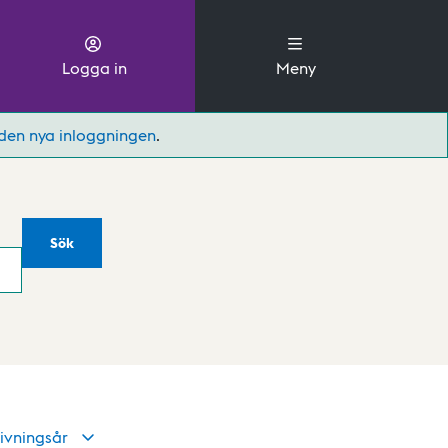
Logga in
Meny
den nya inloggningen
.
Sök
ivningsår