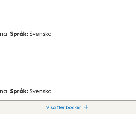
xna
Språk
:
Svenska
xna
Språk
:
Svenska
Visa fler böcker