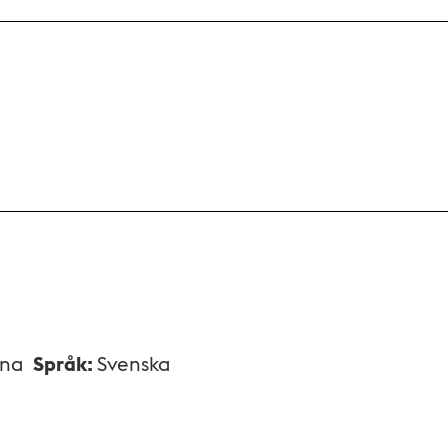
xna
Språk
:
Svenska