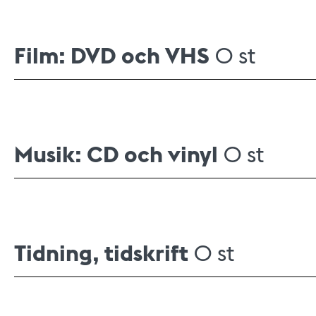
Film: DVD och VHS
0 st
Musik: CD och vinyl
0 st
Tidning, tidskrift
0 st