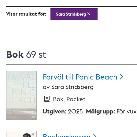
Visar resultat för:
Sara Stridsberg
Bok
69 st
Farväl till Panic
Beach
av
Sara Stridsberg
Bok, Pocket
Utgiven
:
2025
Målgrupp
:
För vu
Beckomberga