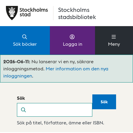
Hoppa till huvudinnehåll
Stockholms
stadsbibliotek
Sök böcker
Logga in
Meny
2026-06-11:
Nu lanserar vi en ny, säkrare
inloggningsmetod.
Mer information om den nya
inloggningen
.
Sök
Sök
Sök
Sök på titel, författare, ämne eller ISBN.