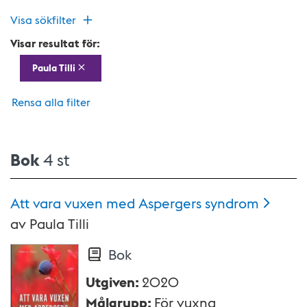
Visa sökfilter
Visar resultat för:
Paula Tilli
Rensa alla filter
Bok
4 st
Att vara vuxen med Aspergers
syndrom
av
Paula Tilli
Bok
Utgiven
:
2020
Målgrupp
:
För vuxna