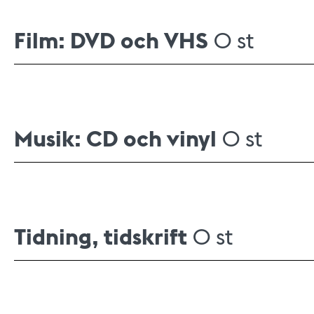
Film: DVD och VHS
0 st
Musik: CD och vinyl
0 st
Tidning, tidskrift
0 st