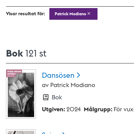
Visar resultat för:
Patrick Modiano
Bok
121 st
Dansösen
av
Patrick Modiano
Bok
Utgiven
:
2024
Målgrupp
:
För vu