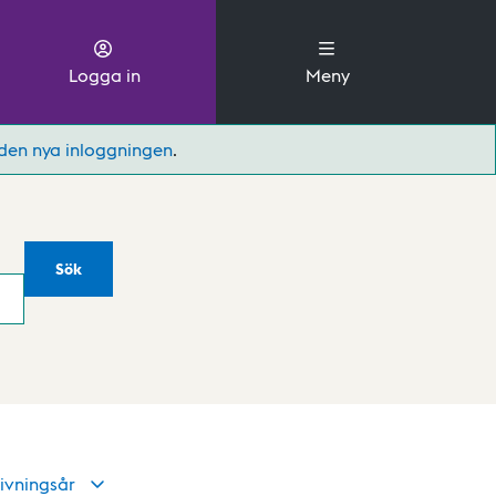
Logga in
Meny
den nya inloggningen
.
Sök
ivningsår