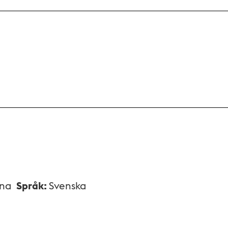
xna
Språk
:
Svenska