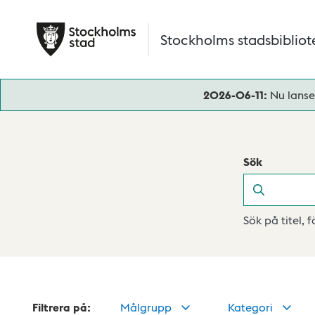
Hoppa till huvudinnehåll
Stockholms stadsbibliot
2026-06-11:
Nu lanse
Sök
Sök
Sök på titel, 
Filtrera på:
Målgrupp
Kategori