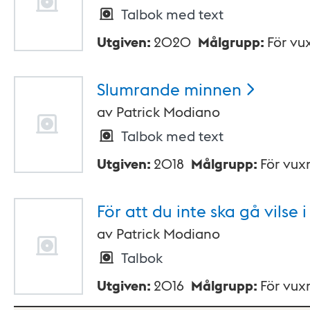
Talbok med text
Utgiven
:
2020
Målgrupp
:
För vu
Slumrande
minnen
av
Patrick Modiano
Talbok med text
Utgiven
:
2018
Målgrupp
:
För vux
För att du inte ska gå vilse i
av
Patrick Modiano
Talbok
Utgiven
:
2016
Målgrupp
:
För vux