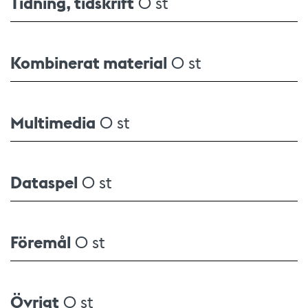
Tidning, tidskrift
0 st
Kombinerat material
0 st
Multimedia
0 st
Dataspel
0 st
Föremål
0 st
Övrigt
0 st