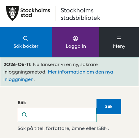
Hoppa till huvudinnehåll
Stockholms
stadsbibliotek
Sök böcker
Logga in
Meny
2026-06-11:
Nu lanserar vi en ny, säkrare
inloggningsmetod.
Mer information om den nya
inloggningen
.
Sök
Sök
Sök
Sök på titel, författare, ämne eller ISBN.