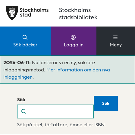
Hoppa till huvudinnehåll
Stockholms
stadsbibliotek
Sök böcker
Logga in
Meny
2026-06-11:
Nu lanserar vi en ny, säkrare
inloggningsmetod.
Mer information om den nya
inloggningen
.
Sök
Sök
Sök
Sök på titel, författare, ämne eller ISBN.