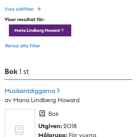
Visa sökfilter
Visar resultat för:
Maria Lindberg Howard
Rensa alla filter
Bok
1 st
Musikantdiggarna
av
Maria Lindberg Howard
Bok
Utgiven
:
2018
Målgrupp
:
För vuxna