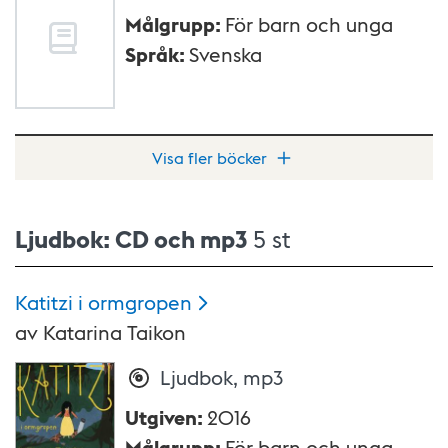
Målgrupp
:
För barn och unga
Språk
:
Svenska
Visa fler böcker
Ljudbok: CD och mp3
5 st
Katitzi i
ormgropen
av
Katarina Taikon
Ljudbok, mp3
Utgiven
:
2016
Målgrupp
:
För barn och unga