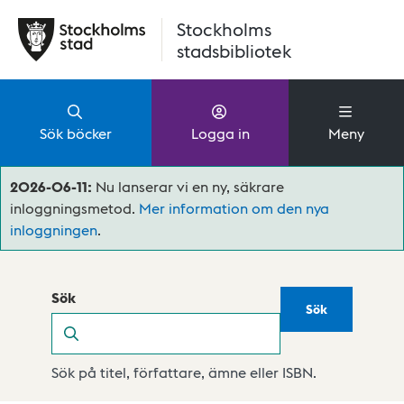
Hoppa till huvudinnehåll
Stockholms
stadsbibliotek
Sök böcker
Logga in
Meny
2026-06-11:
Nu lanserar vi en ny, säkrare
inloggningsmetod.
Mer information om den nya
inloggningen
.
Sök
Sök
Sök
Sök på titel, författare, ämne eller ISBN.