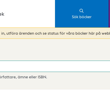
ek
Sök böcker
in, utföra ärenden och se status för våra böcker här på webb
författare, ämne eller ISBN.