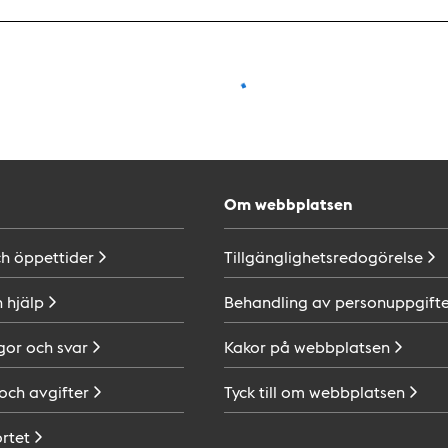
Om webbplatsen
ch
öppettider
Tillgänglighetsredogörelse
h
hjälp
Behandling av
personuppgifte
gor och
svar
Kakor på
webbplatsen
 och
avgifter
Tyck till om
webbplatsen
ortet