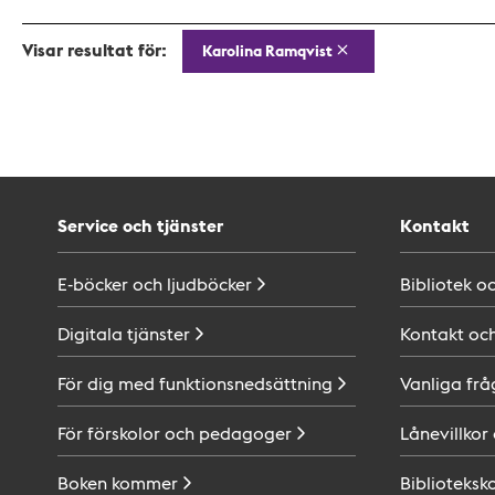
Visar resultat för:
Karolina Ramqvist
Service och tjänster
Kontakt
E-böcker och
ljudböcker
Bibliotek o
Digitala
tjänster
Kontakt oc
För dig med
funktionsnedsättning
Vanliga frå
För förskolor och
pedagoger
Lånevillkor
Boken
kommer
Biblioteksk