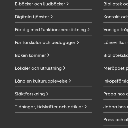
E-böcker och
ljudböcker
Bibliotek o
Digitala
tjänster
Kontakt oc
För dig med
funktionsnedsättning
Vanliga frå
För förskolor och
pedagoger
Lånevillkor
Boken
kommer
Biblioteksk
Lokaler och
utrustning
Meröppet 
Låna en
kulturupplevelse
Inköpsförsl
Släktforskning
Praoa hos
Tidningar, tidskrifter och
artiklar
Jobba hos
Press och
a