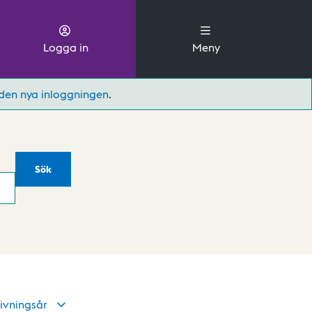
Logga in
Meny
den nya inloggningen
.
Sök
ivningsår