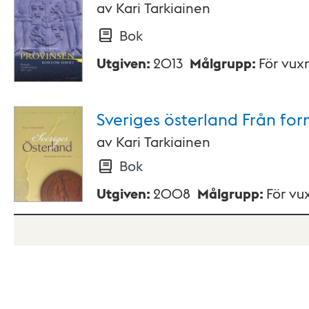
av
Kari Tarkiainen
Bok
Utgiven
:
2013
Målgrupp
:
För vux
Sveriges österland Från forn
av
Kari Tarkiainen
Bok
Utgiven
:
2008
Målgrupp
:
För vu