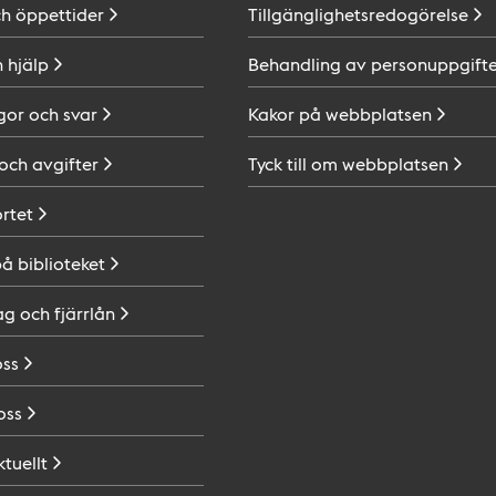
ch
öppettider
Tillgänglighetsredogörelse
h
hjälp
Behandling av
personuppgifte
gor och
svar
Kakor på
webbplatsen
 och
avgifter
Tyck till om
webbplatsen
ortet
på
biblioteket
ag och
fjärrlån
oss
oss
ktuellt