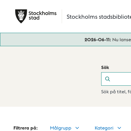
Hoppa till huvudinnehåll
Stockholms stadsbibliot
2026-06-11:
Nu lanse
Sök
Sök
Sök på titel, 
Filtrera på:
Målgrupp
Kategori