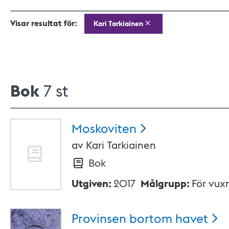
Visar resultat för:
Kari Tarkiainen
Bok
7 st
Moskoviten
av
Kari Tarkiainen
Bok
Utgiven
:
2017
Målgrupp
:
För vux
Provinsen bortom
havet