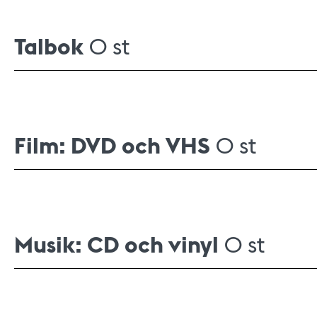
Talbok
0 st
Film: DVD och VHS
0 st
Musik: CD och vinyl
0 st