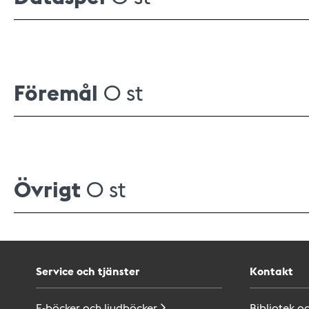
Föremål
0 st
Övrigt
0 st
Service och tjänster
Kontakt
E-böcker och
ljudböcker
Bibliotek o