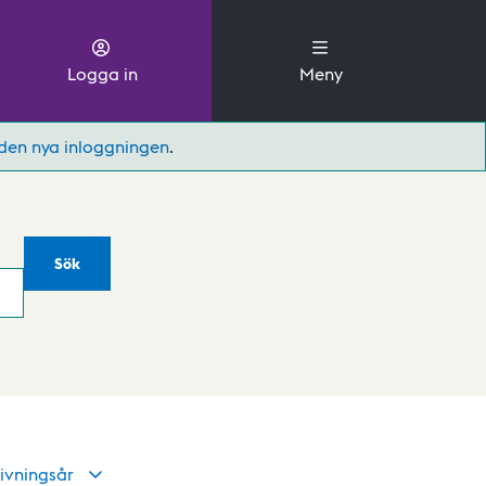
Logga in
Meny
den nya inloggningen
.
Sök
ivningsår