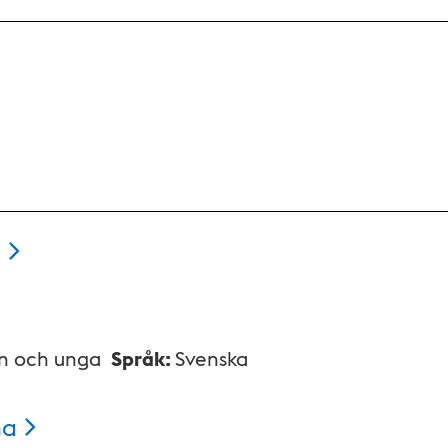
l
rn och unga
Språk
:
Svenska
na