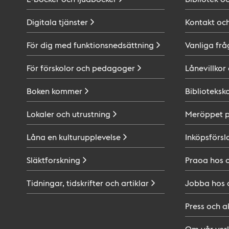
Digitala
tjänster
Kontakt oc
För dig med
funktionsnedsättning
Vanliga frå
För förskolor och
pedagoger
Lånevillkor
Boken
kommer
Biblioteksk
Lokaler och
utrustning
Meröppet 
Låna en
kulturupplevelse
Inköpsförsl
Släktforskning
Praoa hos
Tidningar, tidskrifter och
artiklar
Jobba hos
Press och
a
Om vår
ver