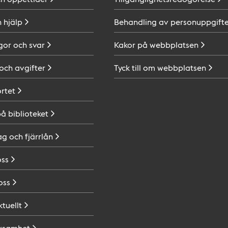
h
hjälp
Behandling av
personuppgifte
gor och
svar
Kakor på
webbplatsen
 och
avgifter
Tyck till om
webbplatsen
ortet
på
biblioteket
ag och
fjärrlån
oss
oss
ktuellt
ksamhet