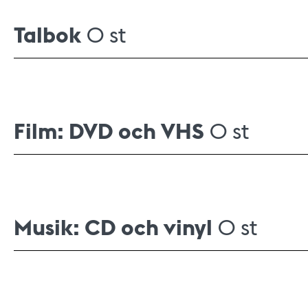
Talbok
0 st
Film: DVD och VHS
0 st
Musik: CD och vinyl
0 st