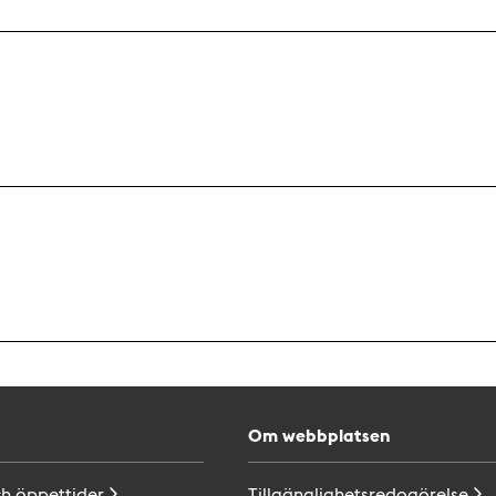
Om webbplatsen
ch
öppettider
Tillgänglighetsredogörelse