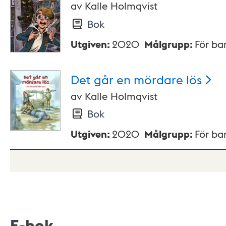
av
Kalle Holmqvist
Bok
Utgiven
:
2020
Målgrupp
:
För ba
Det går en mördare
lös
av
Kalle Holmqvist
Bok
Utgiven
:
2020
Målgrupp
:
För ba
E-bok