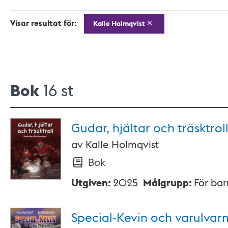
Visar resultat för:
Kalle Holmqvist
Bok
16 st
Gudar, hjältar och
träsktrol
av
Kalle Holmqvist
Bok
Utgiven
:
2025
Målgrupp
:
För ba
Special-Kevin och
varulvar