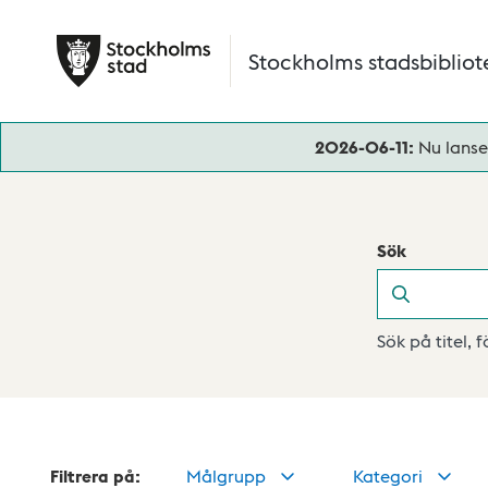
Hoppa till huvudinnehåll
Stockholms stadsbibliot
2026-06-11:
Nu lanse
Sök
Sök
Sök på titel, 
Filtrera på:
Målgrupp
Kategori