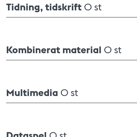
Tidning, tidskrift
0 st
Kombinerat material
0 st
Multimedia
0 st
Dataspel
0 st