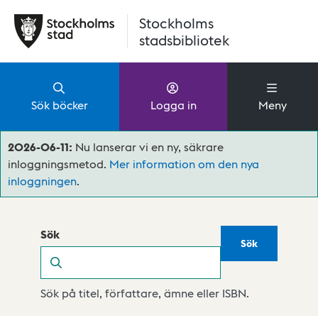
Hoppa till huvudinnehåll
Stockholms
stadsbibliotek
Sök böcker
Logga in
Meny
2026-06-11:
Nu lanserar vi en ny, säkrare
inloggningsmetod.
Mer information om den nya
inloggningen
.
Sök
Sök
Sök
Sök på titel, författare, ämne eller ISBN.