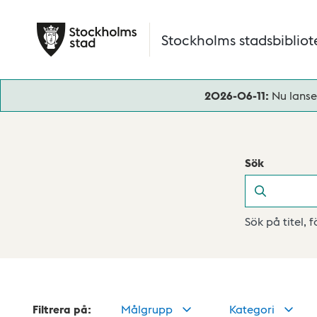
Hoppa till huvudinnehåll
Stockholms stadsbibliot
2026-06-11:
Nu lanse
Sök
Sök
Sök på titel, 
Filtrera på:
Målgrupp
Kategori