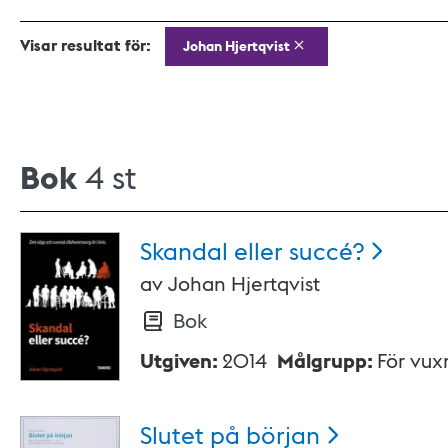
Visar resultat för:
Johan Hjertqvist
Bok
4 st
Skandal eller
succé?
av
Johan Hjertqvist
Bok
Utgiven
:
2014
Målgrupp
:
För vux
Slutet på
början