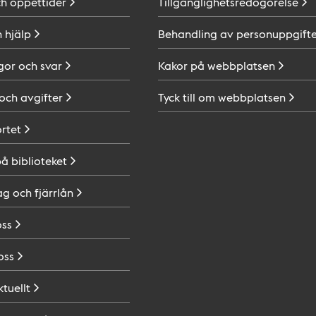
ch
öppettider
Tillgänglighetsredogörelse
h
hjälp
Behandling av
personuppgifte
gor och
svar
Kakor på
webbplatsen
 och
avgifter
Tyck till om
webbplatsen
ortet
på
biblioteket
ag och
fjärrlån
oss
oss
ktuellt