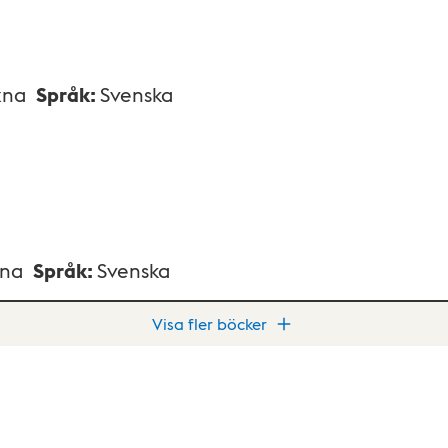
xna
Språk
:
Svenska
xna
Språk
:
Svenska
Visa fler böcker