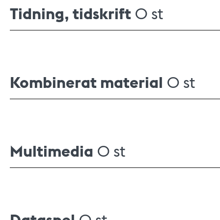
Tidning, tidskrift
0 st
Kombinerat material
0 st
Multimedia
0 st
Dataspel
0 st