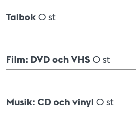
Talbok
0 st
Film: DVD och VHS
0 st
Musik: CD och vinyl
0 st