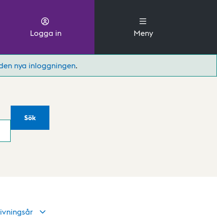
Logga in
Meny
den nya inloggningen
.
Sök
ivningsår