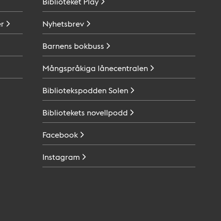
Biblioteket
Play
r
Nyhetsbrev
Barnens
bokbuss
Mångspråkiga
lånecentralen
Bibliotekspodden
Solen
Bibliotekets
novellpodd
Facebook
Instagram