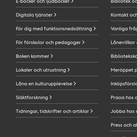
E-böcker och
ljudböcker
Bibliotek o
Digitala
tjänster
Kontakt oc
För dig med
funktionsnedsättning
Vanliga frå
För förskolor och
pedagoger
Lånevillkor
Boken
kommer
Biblioteksk
Lokaler och
utrustning
Meröppet 
Låna en
kulturupplevelse
Inköpsförsl
Släktforskning
Praoa hos
Tidningar, tidskrifter och
artiklar
Jobba hos
Press och
a