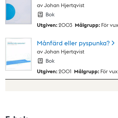
av
Johan Hjertqvist
Bok
Utgiven
:
2003
Målgrupp
:
För vu
Månfärd eller
pyspunka?
av
Johan Hjertqvist
Bok
Utgiven
:
2001
Målgrupp
:
För vu