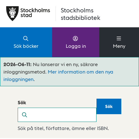
Hoppa till huvudinnehåll
Stockholms
stadsbibliotek
Sök böcker
Logga in
Meny
2026-06-11:
Nu lanserar vi en ny, säkrare
inloggningsmetod.
Mer information om den nya
inloggningen
.
Sök
Sök
Sök
Sök på titel, författare, ämne eller ISBN.