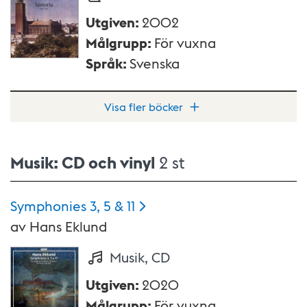
Utgiven
:
2002
Målgrupp
:
För vuxna
Språk
:
Svenska
Visa fler böcker
Musik: CD och vinyl
2 st
Symphonies 3, 5 &
11
av
Hans Eklund
Musik, CD
Utgiven
:
2020
Målgrupp
:
För vuxna