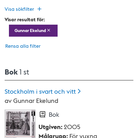
Visa sökfilter
Visar resultat för:
Gunnar Ekelund
Rensa alla filter
Bok
1 st
Stockholm i svart och
vitt
av
Gunnar Ekelund
Bok
Utgiven
:
2005
Målgrupp
:
För vuxna