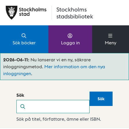
Hoppa till huvudinnehåll
Stockholms
stadsbibliotek
Sök böcker
Logga in
Meny
2026-06-11:
Nu lanserar vi en ny, säkrare
inloggningsmetod.
Mer information om den nya
inloggningen
.
Sök
Sök
Sök
Sök på titel, författare, ämne eller ISBN.