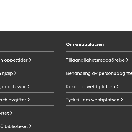
Om webbplatsen
ch
öppettider
Tillgänglighetsredogörelse
h
hjälp
Behandling av
personuppgifte
gor och
svar
Kakor på
webbplatsen
 och
avgifter
Tyck till om
webbplatsen
ortet
på
biblioteket