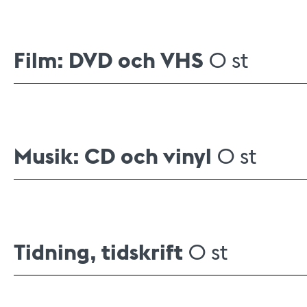
Film: DVD och VHS
0 st
Musik: CD och vinyl
0 st
Tidning, tidskrift
0 st