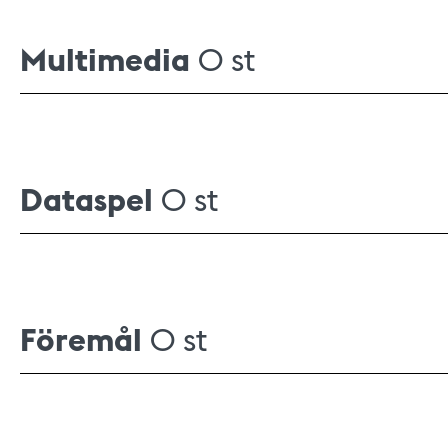
Multimedia
0 st
Dataspel
0 st
Föremål
0 st