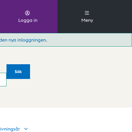
Logga in
Meny
den nya inloggningen
.
Sök
ivningsår