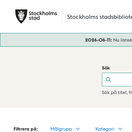
Hoppa till huvudinnehåll
Stockholms stadsbibliot
2026-06-11:
Nu lanse
Sök
Sök
Sök på titel, 
Filtrera på:
Målgrupp
Kategori