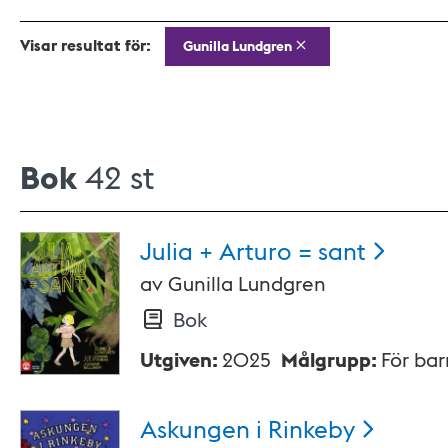
Visar resultat för:
Gunilla Lundgren
Bok
42 st
Julia + Arturo =
sant
av
Gunilla Lundgren
Bok
Utgiven
:
2025
Målgrupp
:
För ba
Askungen i
Rinkeby