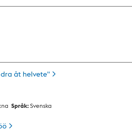
 dra åt
helvete"
xna
Språk
:
Svenska
öö