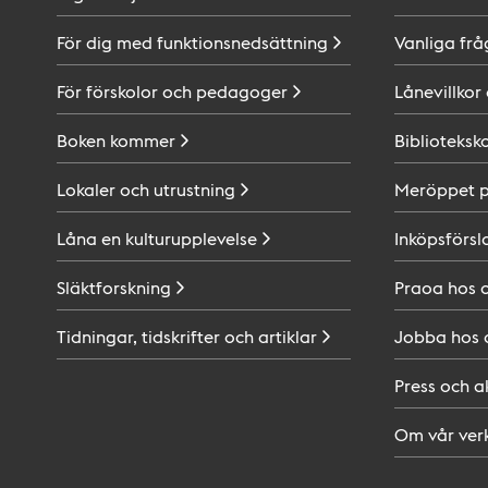
För dig med
funktionsnedsättning
Vanliga frå
För förskolor och
pedagoger
Lånevillkor
Boken
kommer
Biblioteksk
Lokaler och
utrustning
Meröppet 
Låna en
kulturupplevelse
Inköpsförsl
Släktforskning
Praoa hos
Tidningar, tidskrifter och
artiklar
Jobba hos
Press och
a
Om vår
ver