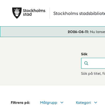
Hoppa till huvudinnehåll
Stockholms stadsbibliot
2026-06-11:
Nu lanse
Sök
Sök
Sök på titel, 
Filtrera på:
Målgrupp
Kategori