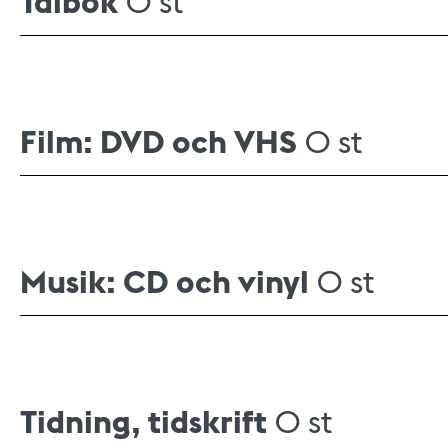
Talbok
Film: DVD och VHS
0 st
Musik: CD och vinyl
0 st
Tidning, tidskrift
0 st