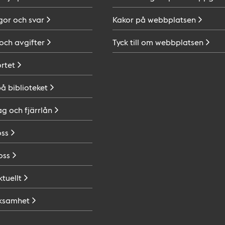
gor och
svar
Kakor på
webbplatsen
 och
avgifter
Tyck till om
webbplatsen
ortet
på
biblioteket
ag och
fjärrlån
oss
oss
ktuellt
ksamhet