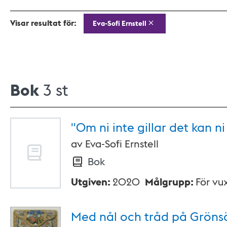
Visar resultat för:
Eva-Sofi Ernstell
Bok
3 st
"Om ni inte gillar det kan ni
av
Eva-Sofi Ernstell
Bok
Utgiven
:
2020
Målgrupp
:
För vu
Med nål och tråd på
Gröns