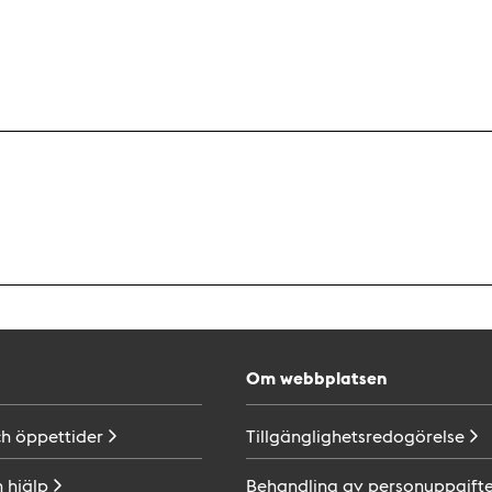
Om webbplatsen
ch
öppettider
Tillgänglighetsredogörelse
h
hjälp
Behandling av
personuppgifte