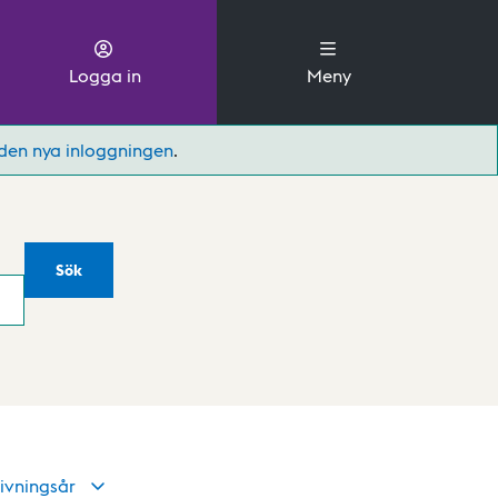
Logga in
Meny
den nya inloggningen
.
Sök
ivningsår